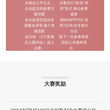
为保证公平公正，
决赛实行“路演+答
企业提交的参赛方
辩”形式,每位参赛
案经匿
者
路
名化处理后交由专
演8分钟平均分,答
家匿名评审,每个奖
辩7分钟,经专家打
项选取
分后
前10名 （2个奖项
取下一位参赛者路
共入围20名）进入
演前公布最终得
决赛。
分。
Contest Rewards
大赛奖励